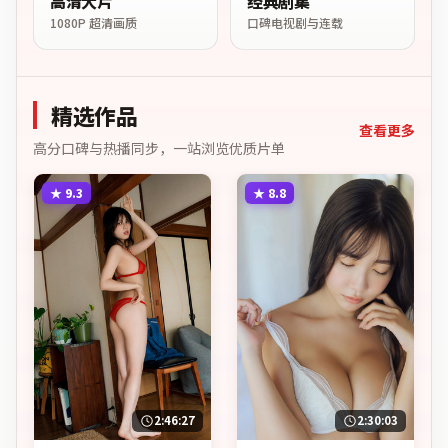
高清大片
经典剧集
1080P 超清画质
口碑电视剧与连载
精选作品
查看更多
高分口碑与热播同步，一站浏览优质片单
★
9.3
★
8.8
2:46:27
2:30:03