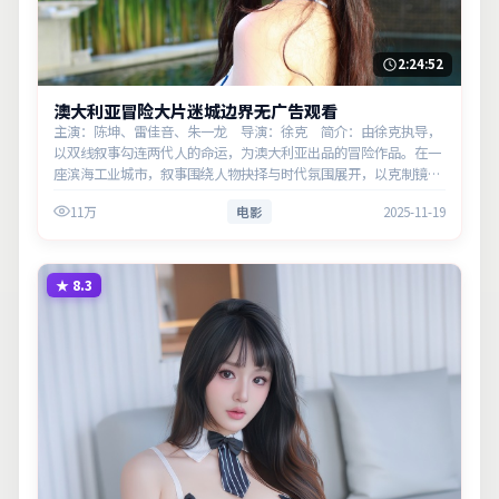
2:24:52
澳大利亚冒险大片迷城边界无广告观看
主演：陈坤、雷佳音、朱一龙 导演：徐克 简介：由徐克执导，
以双线叙事勾连两代人的命运，为澳大利亚出品的冒险作品。在一
座滨海工业城市，叙事围绕人物抉择与时代氛围展开，以克制镜头
呈现群像张力。主演以细腻表演撑起情感层次，兼顾观赏性与现实
11万
电影
2025-11-19
意义。
★
8.3