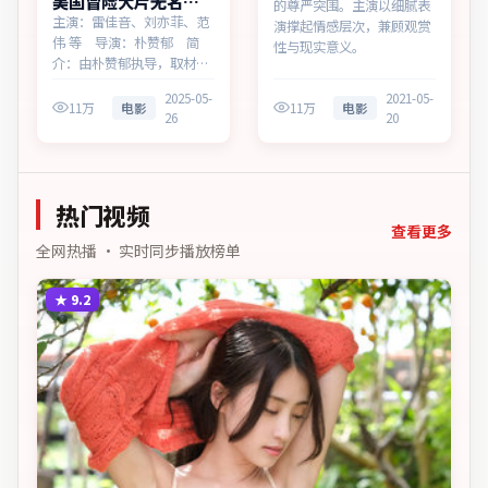
美国冒险大片无名追
的尊严突围。主演以细腻表
缉高清完整在线
主演：雷佳音、刘亦菲、范
演撑起情感层次，兼顾观赏
伟 等 导演：朴赞郁 简
性与现实意义。
介：由朴赞郁执导，取材于
社会新闻，为美国出品的冒
2025-05-
2021-05-
险作品。在法庭与街头之
11万
电影
11万
电影
26
20
间，叙事围绕人物抉择与时
代氛围展开，见证小人物的
尊严突围。主演以细腻表演
撑起情感层次，兼顾观赏性
热门视频
与现实意义。
查看更多
全网热播 · 实时同步播放榜单
★
9.2