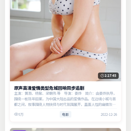
2:27:45
原声高清爱情类型危城回响同步追剧
主演：黄渤、杨紫、梁朝伟 等 导演：娄烨 简介：由娄烨执导，
围绕一桩陈年旧案，为中国大陆出品的爱情作品。在边境小城与首
都之间，叙事围绕人物抉择与时代氛围展开，直面人性的幽微灰
域。主演以细腻表演撑起情感层次，兼顾观赏性与现实意义。
5万
电影
2022-12-26