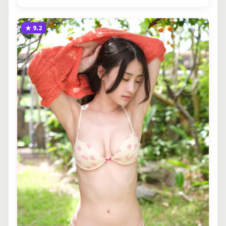
★
9.2