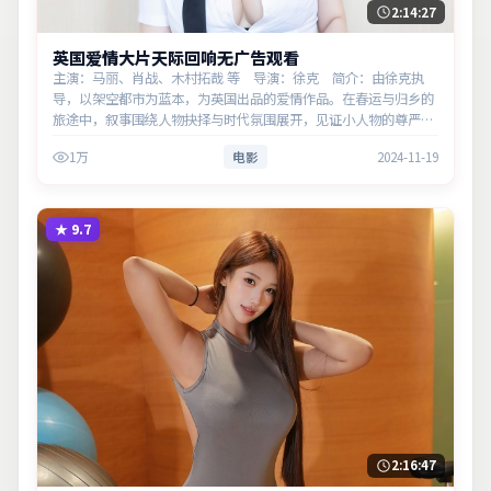
2:14:27
英国爱情大片天际回响无广告观看
主演：马丽、肖战、木村拓哉 等 导演：徐克 简介：由徐克执
导，以架空都市为蓝本，为英国出品的爱情作品。在春运与归乡的
旅途中，叙事围绕人物抉择与时代氛围展开，见证小人物的尊严突
围。主演以细腻表演撑起情感层次，兼顾观赏性与现实意义。
1万
电影
2024-11-19
★
9.7
2:16:47