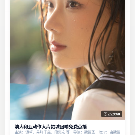
2:29:40
澳大利亚动作大片焚城回响免费点播
主演：谭卓、易烊千玺、段奕宏 等 导演：魏德圣 简介：由魏德