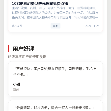
1080P科幻类型逆光档案免费点播
主演：沈腾、巩俐、周迅 导演：贾樟柯 简介：由贾樟柯执导，
以双线叙事勾连两代人的命运，为泰国出品的科幻作品。在法庭与
街头之间，叙事围绕人物抉择与时代氛围展开，将人物推向道德与
法律的边界。主演以细腻表演撑起情感层次，兼顾观赏性与现实意
8.7万
电影
2024-11-26
义。
用户好评
听听真实用户的使用反馈
「
更新很快，国产剧追起来很顺手，画质清晰，手机上
也不卡。
」
小雅
剧迷
「
分类清楚，找片方便，适合一家人一起看电视剧。
」