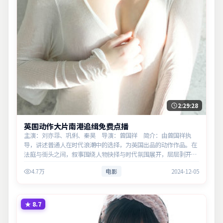
2:29:28
英国动作大片南港追缉免费点播
主演：刘亦菲、巩俐、秦昊 导演：曾国祥 简介：由曾国祥执
导，讲述普通人在时代浪潮中的选择，为英国出品的动作作品。在
法庭与街头之间，叙事围绕人物抉择与时代氛围展开，层层剥开谎
言与真相。主演以细腻表演撑起情感层次，兼顾观赏性与现实意
4.7万
电影
2024-12-05
义。
★
8.7