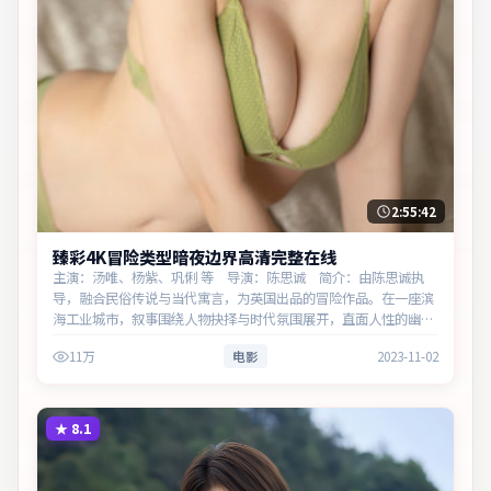
2:55:42
臻彩4K冒险类型暗夜边界高清完整在线
主演：汤唯、杨紫、巩俐 等 导演：陈思诚 简介：由陈思诚执
导，融合民俗传说与当代寓言，为英国出品的冒险作品。在一座滨
海工业城市，叙事围绕人物抉择与时代氛围展开，直面人性的幽微
灰域。主演以细腻表演撑起情感层次，兼顾观赏性与现实意义。
11万
电影
2023-11-02
★
8.1