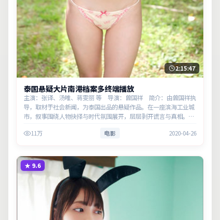
2:15:47
泰国悬疑大片南港档案多终端播放
主演：张译、汤唯、蒋雯丽 等 导演：曾国祥 简介：由曾国祥执
导，取材于社会新闻，为泰国出品的悬疑作品。在一座滨海工业城
市，叙事围绕人物抉择与时代氛围展开，层层剥开谎言与真相。主
演以细腻表演撑起情感层次，兼顾观赏性与现实意义。
11万
电影
2020-04-26
★
9.6