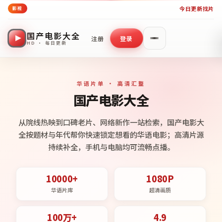
今日更新
找片
影视
国产电影大全
注册
登录
HD · 每日更新
华语片单 · 高清汇整
国产电影大全
从院线热映到口碑老片、网络新作一站检索，国产电影大
全按题材与年代帮你快速锁定想看的华语电影；高清片源
持续补全，手机与电脑均可流畅点播。
10000+
1080P
华语片库
超清画质
100万+
4.9