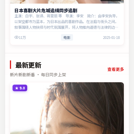
日本喜剧大片危城追缉同步追剧
主演：白宇、张译、蒋雯丽 等 导演：李安 简介：由李安执导，
以架空都市为蓝本，为日本出品的喜剧作品。在法庭与街头之间，
叙事围绕人物抉择与时代氛围展开，将人物推向道德与法律的边
界。主演以细腻表演撑起情感层次，兼顾观赏性与现实意义。
11万
电影
2025-01-18
最新更新
查看更多
新片新剧新番 · 每日同步上架
★
9.0