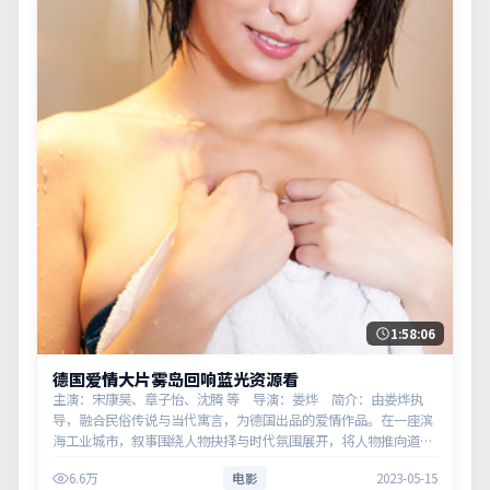
1:58:06
德国爱情大片雾岛回响蓝光资源看
主演：宋康昊、章子怡、沈腾 等 导演：娄烨 简介：由娄烨执
导，融合民俗传说与当代寓言，为德国出品的爱情作品。在一座滨
海工业城市，叙事围绕人物抉择与时代氛围展开，将人物推向道德
与法律的边界。主演以细腻表演撑起情感层次，兼顾观赏性与现实
6.6万
电影
2023-05-15
意义。