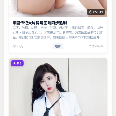
2:51:49
泰国传记大片异境回响同步追剧
主演：咏梅、沈腾、马丽 导演：丹尼斯·维伦纽瓦 简介：由丹
尼斯·维伦纽瓦执导，灵感来源于历史随笔，为泰国出品的传记作
品。在记忆与现实的裂缝中，叙事围绕人物抉择与时代氛围展开，
见证小人物的尊严突围。主演以细腻表演撑起情感层次，兼顾观赏
5.2万
电影
2025-07-14
性与现实意义。
★
8.3