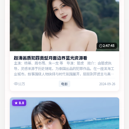
2:47:45
超清画质犯罪类型月面边界蓝光资源看
主演：杨幂、周冬雨、朱一龙 等 导演：管虎 简介：由管虎执
导，灵感来源于历史随笔，为泰国出品的犯罪作品。在一座滨海工
业城市，叙事围绕人物抉择与时代氛围展开，层层剥开谎言与真
相。主演以细腻表演撑起情感层次，兼顾观赏性与现实意义。
11万
电影
2024-09-26
★
8.8