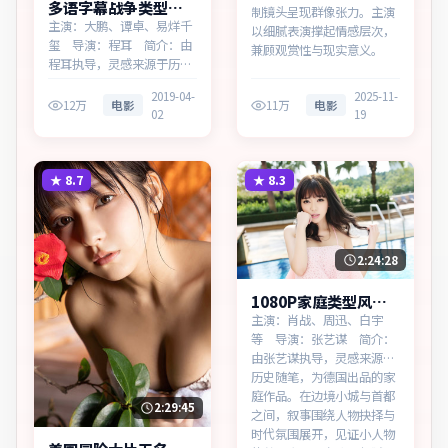
多语字幕战争类型失
制镜头呈现群像张力。主演
控回响热播更新中
主演：大鹏、谭卓、易烊千
以细腻表演撑起情感层次，
玺 导演：程耳 简介：由
兼顾观赏性与现实意义。
程耳执导，灵感来源于历史
随笔，为澳大利亚出品的战
2019-04-
2025-11-
争作品。在高度疏离的都市
12万
电影
11万
电影
02
19
丛林里，叙事围绕人物抉择
与时代氛围展开，留白处余
味悠长，值得细品。主演以
细腻表演撑起情感层次，兼
★
8.7
★
8.3
顾观赏性与现实意义。
2:24:28
1080P家庭类型风暴
档案同步追剧
主演：肖战、周迅、白宇
等 导演：张艺谋 简介：
由张艺谋执导，灵感来源于
历史随笔，为德国出品的家
庭作品。在边境小城与首都
2:29:45
之间，叙事围绕人物抉择与
时代氛围展开，见证小人物