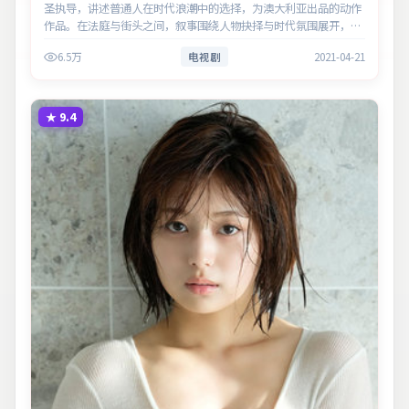
圣执导，讲述普通人在时代浪潮中的选择，为澳大利亚出品的动作
作品。在法庭与街头之间，叙事围绕人物抉择与时代氛围展开，见
证小人物的尊严突围。主演以细腻表演撑起情感层次，兼顾观赏性
6.5万
电视剧
2021-04-21
与现实意义。
★
9.4