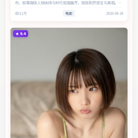
市，叙事围绕人物抉择与时代氛围展开，层层剥开谎言与真相。主
演以细腻表演撑起情感层次，兼顾观赏性与现实意义。
11万
电影
2020-04-26
★
9.4