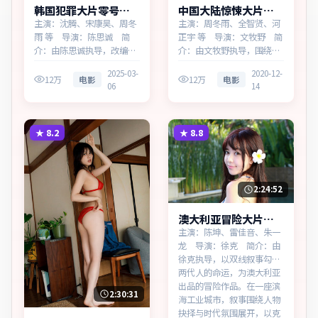
韩国犯罪大片零号回
中国大陆惊悚大片白
响同步追剧
昼回响无广告观看
主演：沈腾、宋康昊、周冬
主演：周冬雨、全智贤、河
雨 等 导演：陈思诚 简
正宇 等 导演：文牧野 简
介：由陈思诚执导，改编自
介：由文牧野执导，围绕一
真实事件，为韩国出品的犯
桩陈年旧案，为中国大陆出
2025-03-
2020-12-
罪作品。在高度疏离的都市
品的惊悚作品。在科技与人
12万
电影
12万
电影
06
14
丛林里，叙事围绕人物抉择
性的交界处，叙事围绕人物
与时代氛围展开，直面人性
抉择与时代氛围展开，节奏
的幽微灰域。主演以细腻表
紧凑，反转不断。主演以细
演撑起情感层次，兼顾观赏
腻表演撑起情感层次，兼顾
★
8.2
★
8.8
性与现实意义。
观赏性与现实意义。
2:24:52
澳大利亚冒险大片迷
城边界无广告观看
主演：陈坤、雷佳音、朱一
龙 导演：徐克 简介：由
徐克执导，以双线叙事勾连
两代人的命运，为澳大利亚
出品的冒险作品。在一座滨
2:30:31
海工业城市，叙事围绕人物
抉择与时代氛围展开，以克