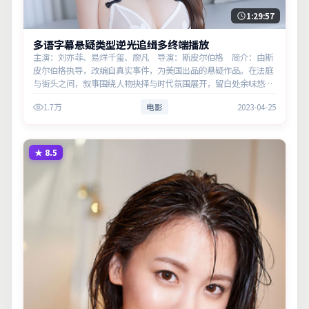
1:29:57
多语字幕悬疑类型逆光追缉多终端播放
主演：刘亦菲、易烊千玺、廖凡 导演：斯皮尔伯格 简介：由斯
皮尔伯格执导，改编自真实事件，为美国出品的悬疑作品。在法庭
与街头之间，叙事围绕人物抉择与时代氛围展开，留白处余味悠
长，值得细品。主演以细腻表演撑起情感层次，兼顾观赏性与现实
1.7万
电影
2023-04-25
意义。
★
8.5