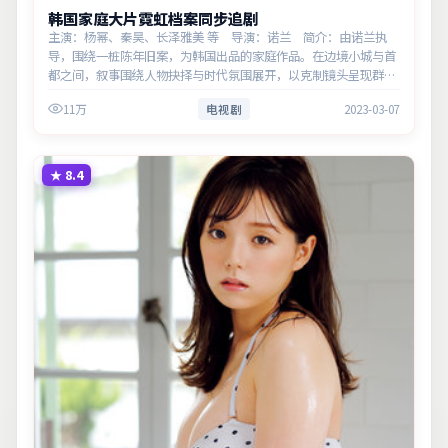
韩国家庭大片霓虹档案同步追剧
主演：杨幂、秦昊、长泽雅美 等 导演：诺兰 简介：由诺兰执
导，围绕一桩陈年旧案，为韩国出品的家庭作品。在边境小城与首
都之间，叙事围绕人物抉择与时代氛围展开，以克制镜头呈现群像
张力。主演以细腻表演撑起情感层次，兼顾观赏性与现实意义。
11万
电视剧
2023-03-07
★
8.4